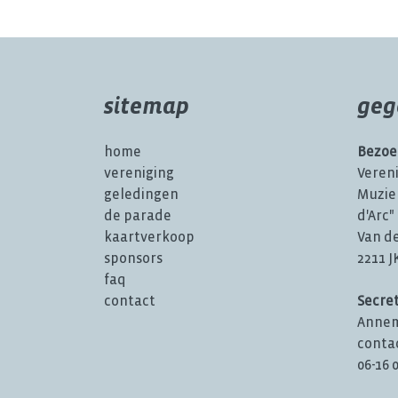
sitemap
geg
home
Bezoe
vereniging
Veren
geledingen
Muzie
de parade
d'Arc"
kaartverkoop
Van d
sponsors
2211 
faq
contact
Secre
Annem
conta
06-16 