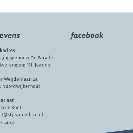
evens
facebook
kadres
igingsgebouw De Parade
kvereniging "St. Jeanne
er Weijdenlaan 2a
JK Noordwijkerhout
tariaat
arie Koot
ct@stjeannedarc.nl
05 14 22