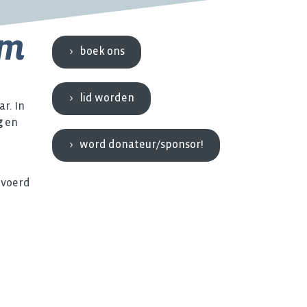
am
boek ons
lid worden
r. In
g
en
word donateur/sponsor!
evoerd