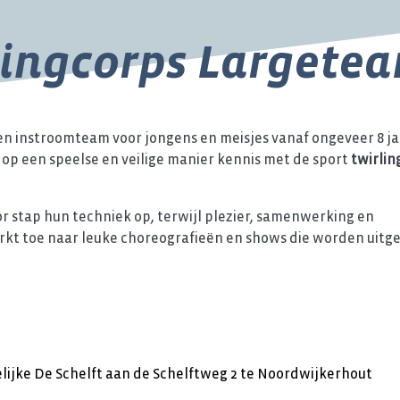
lingcorps Largete
en instroomteam voor jongens en meisjes vanaf ongeveer 8 jaa
op een speelse en veilige manier kennis met de sport
twirlin
 stap hun techniek op, terwijl plezier, samenwerking en
rkt toe naar leuke choreografieën en shows die worden uitg
elijke De Schelft aan de Schelftweg 2 te Noordwijkerhout