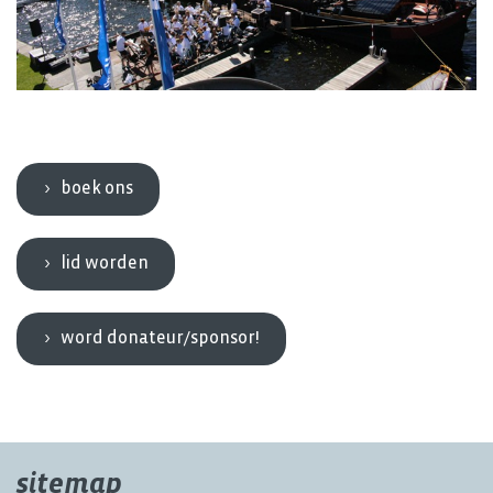
boek ons
lid worden
word donateur/sponsor!
sitemap