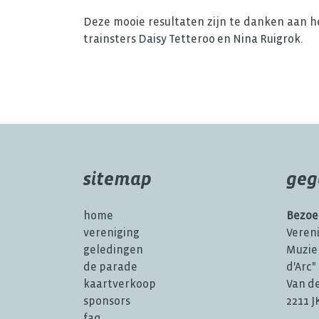
Deze mooie resultaten zijn te danken aan h
trainsters Daisy Tetteroo en Nina Ruigrok.
sitemap
geg
home
Bezoe
vereniging
Veren
geledingen
Muzie
de parade
d'Arc"
kaartverkoop
Van d
sponsors
2211 
faq