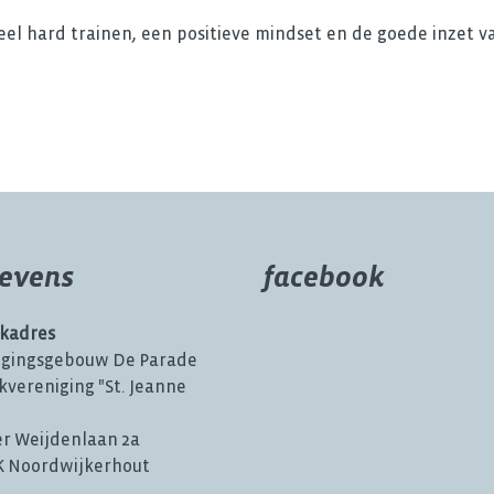
eel hard trainen, een positieve mindset en de goede inzet v
evens
facebook
kadres
igingsgebouw De Parade
kvereniging "St. Jeanne
er Weijdenlaan 2a
JK Noordwijkerhout