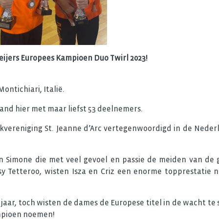
 Weijers Europees Kampioen Duo Twirl 2023!
Montichiari, Italië.
d hier met maar liefst 53 deelnemers.
ekvereniging St. Jeanne d’Arc vertegenwoordigd in de Neder
n Simone die met veel gevoel en passie de meiden van de 
y Tetteroo, wisten Isza en Criz een enorme topprestatie n
jaar, toch wisten de dames de Europese titel in de wacht te
ampioen noemen!