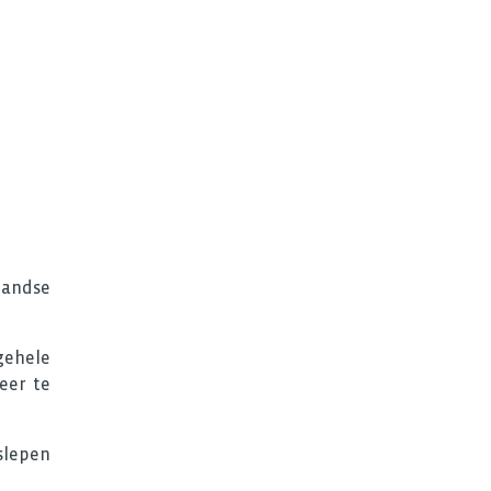
landse
gehele
eer te
 slepen