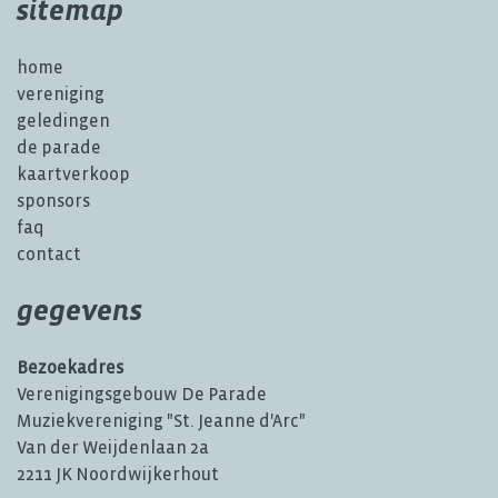
sitemap
home
vereniging
geledingen
de parade
kaartverkoop
sponsors
faq
contact
gegevens
Bezoekadres
Verenigingsgebouw De Parade
Muziekvereniging "St. Jeanne d'Arc"
Van der Weijdenlaan 2a
2211 JK Noordwijkerhout